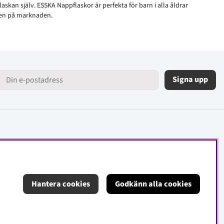
laskan själv. ESSKA Nappflaskor är perfekta för barn i alla åldrar
gnen på marknaden.
Signa upp
Hantera cookies
Godkänn alla cookies