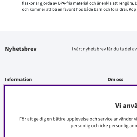
flaskor är gjorda av BPA-fria material och är enkla att rengöra. 
och kommer att bli en favorit hos både barn och föräldrar. Kö
Nyhetsbrev
I vårt nyhetsbrev får du ta del 
Information
Om oss
Kontakt
Köpinfo
Vi anv
Integritetspolicy
För att ge dig en bättre upplevelse och service använder v
Cookiepolicy
personlig och icke personlig an