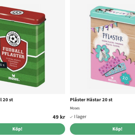
l 20 st
Plåster Hästar 20 st
Moses
49 kr
Köp!
Köp!