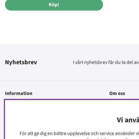
Köp!
Nyhetsbrev
I vårt nyhetsbrev får du ta del 
Information
Om oss
Kontakt
Köpinfo
Vi anv
Integritetspolicy
För att ge dig en bättre upplevelse och service använder v
Cookiepolicy