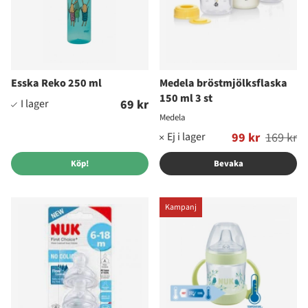
Esska Reko 250 ml
Medela bröstmjölksflaska
150 ml 3 st
69 kr
Medela
Ordinarie pris:
99 kr
169 kr
Köp!
Bevaka
Kampanj