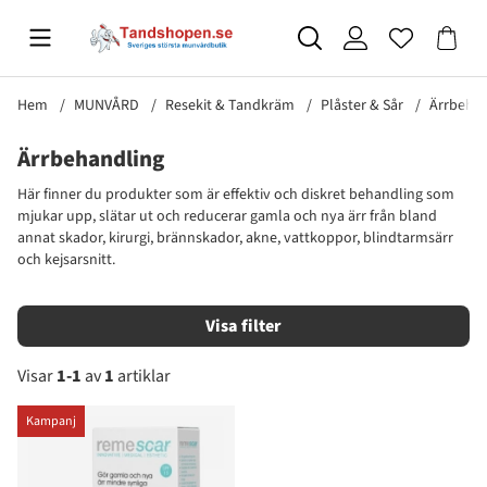
Hem
MUNVÅRD
Resekit & Tandkräm
Plåster & Sår
Ärrbehan
Ärrbehandling
Här finner du produkter som är effektiv och diskret behandling som
mjukar upp, slätar ut och reducerar gamla och nya ärr från bland
annat skador, kirurgi, brännskador, akne, vattkoppor, blindtarmsärr
och kejsarsnitt.
Filtrera
Visar
1-1
av
1
artiklar
Produkter
Kampanj