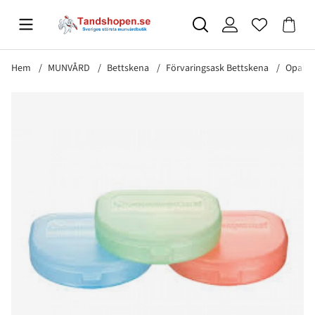
Hem
MUNVÅRD
Bettskena
Förvaringsask Bettskena
Opales
Produktbilder Opalescence ask för bettskenor